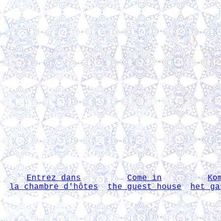
Entrez dans
Come in
Ko
la chambre d'hôtes
the guest house
het ga