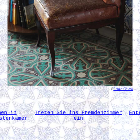
©
Renzo Chiesa
men in
Treten Sie ins Fremdenzimmer
Ent
stenkamer
ein